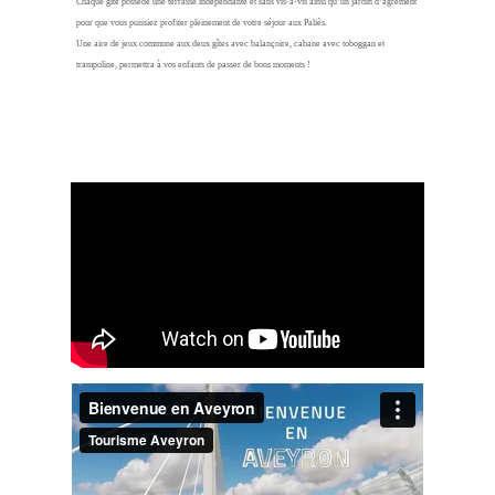
Chaque gîte possède une terrasse indépendante et sans vis-à-vis ainsi qu’un jardin d’agrément
pour que vous puissiez profiter pleinement de votre séjour aux Paliès.
Une aire de jeux commune aux deux gîtes avec balançoire, cabane avec toboggan et
trampoline, permettra à vos enfants de passer de bons moments !